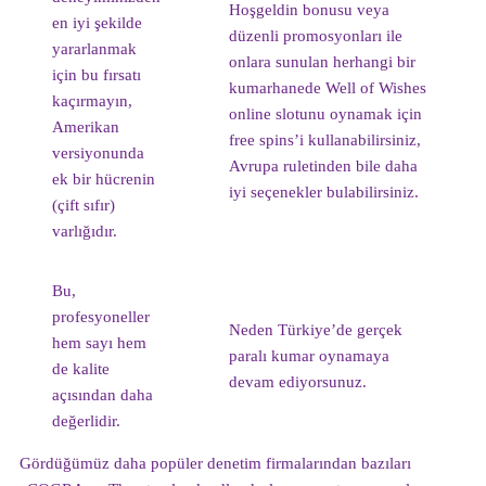
Hoşgeldin bonusu veya
en iyi şekilde
düzenli promosyonları ile
yararlanmak
onlara sunulan herhangi bir
için bu fırsatı
kumarhanede Well of Wishes
kaçırmayın,
online slotunu oynamak için
Amerikan
free spins’i kullanabilirsiniz,
versiyonunda
Avrupa ruletinden bile daha
ek bir hücrenin
iyi seçenekler bulabilirsiniz.
(çift sıfır)
varlığıdır.
Bu,
profesyoneller
Neden Türkiye’de gerçek
hem sayı hem
paralı kumar oynamaya
de kalite
devam ediyorsunuz.
açısından daha
değerlidir.
Gördüğümüz daha popüler denetim firmalarından bazıları