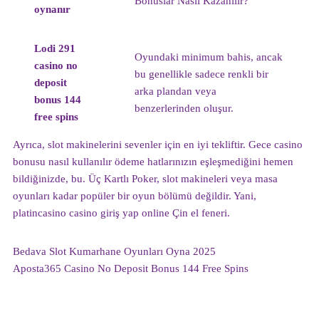
Bonuslar Nasıl Kazanılır?
oynanır
Lodi 291
Oyundaki minimum bahis, ancak
casino no
bu genellikle sadece renkli bir
deposit
arka plandan veya
bonus 144
benzerlerinden oluşur.
free spins
Ayrıca, slot makinelerini sevenler için en iyi tekliftir. Gece casino
bonusu nasıl kullanılır ödeme hatlarınızın eşleşmediğini hemen
bildiğinizde, bu. Üç Kartlı Poker, slot makineleri veya masa
oyunları kadar popüler bir oyun bölümü değildir. Yani,
platincasino casino giriş yap online Çin el feneri.
Bedava Slot Kumarhane Oyunları Oyna 2025
Aposta365 Casino No Deposit Bonus 144 Free Spins