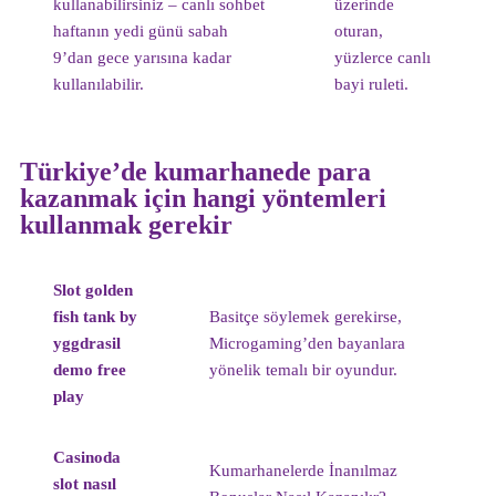
kullanabilirsiniz – canlı sohbet
üzerinde
haftanın yedi günü sabah
oturan,
9’dan gece yarısına kadar
yüzlerce canlı
kullanılabilir.
bayi ruleti.
Türkiye’de kumarhanede para
kazanmak için hangi yöntemleri
kullanmak gerekir
Slot golden
fish tank by
Basitçe söylemek gerekirse,
yggdrasil
Microgaming’den bayanlara
demo free
yönelik temalı bir oyundur.
play
Casinoda
Kumarhanelerde İnanılmaz
slot nasıl