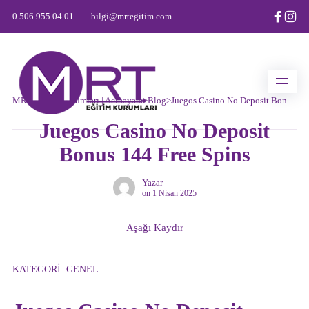
0 506 955 04 01
bilgi@mrtegitim.com
MRT Eğitim Kurumları | Acıpayam
>
Blog
>
Juegos Casino No Deposit Bonus 144 Free Spins
Juegos Casino No Deposit
Bonus 144 Free Spins
Yazar
on
1 Nisan 2025
Aşağı Kaydır
KATEGORI:
GENEL