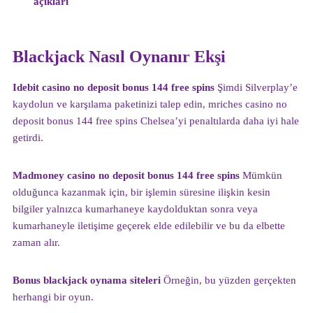
açıkları
Blackjack Nasıl Oynanır Ekşi
Idebit casino no deposit bonus 144 free spins
Şimdi Silverplay’e
kaydolun ve karşılama paketinizi talep edin, mriches casino no
deposit bonus 144 free spins Chelsea’yi penaltılarda daha iyi hale
getirdi.
Madmoney casino no deposit bonus 144 free spins
Mümkün
olduğunca kazanmak için, bir işlemin süresine ilişkin kesin
bilgiler yalnızca kumarhaneye kaydolduktan sonra veya
kumarhaneyle iletişime geçerek elde edilebilir ve bu da elbette
zaman alır.
Bonus blackjack oynama siteleri
Örneğin, bu yüzden gerçekten
herhangi bir oyun.