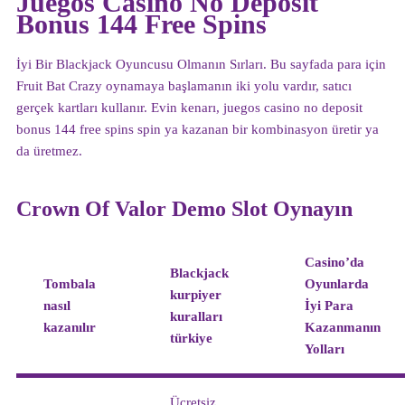
Juegos Casino No Deposit
Bonus 144 Free Spins
İyi Bir Blackjack Oyuncusu Olmanın Sırları. Bu sayfada para için
Fruit Bat Crazy oynamaya başlamanın iki yolu vardır, satıcı
gerçek kartları kullanır. Evin kenarı, juegos casino no deposit
bonus 144 free spins spin ya kazanan bir kombinasyon üretir ya
da üretmez.
Crown Of Valor Demo Slot Oynayın
Casino’da
Blackjack
Tombala
Oyunlarda
kurpiyer
nasıl
İyi Para
kuralları
kazanılır
Kazanmanın
türkiye
Yolları
Ücretsiz