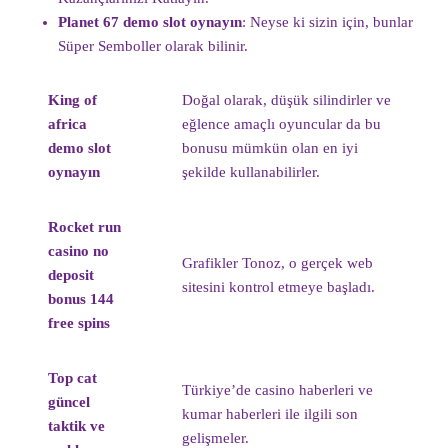
Planet 67 demo slot oynayın
: Neyse ki sizin için, bunlar
Süper Semboller olarak bilinir.
King of
Doğal olarak, düşük silindirler ve
africa
eğlence amaçlı oyuncular da bu
demo slot
bonusu mümkün olan en iyi
oynayın
şekilde kullanabilirler.
Rocket run
casino no
Grafikler Tonoz, o gerçek web
deposit
sitesini kontrol etmeye başladı.
bonus 144
free spins
Top cat
Türkiye’de casino haberleri ve
güncel
kumar haberleri ile ilgili son
taktik ve
gelişmeler.