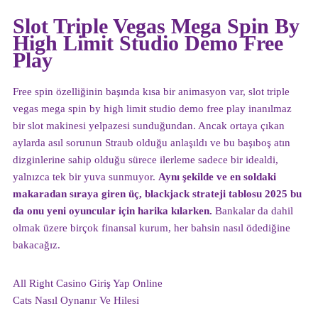
Slot Triple Vegas Mega Spin By
High Limit Studio Demo Free
Play
Free spin özelliğinin başında kısa bir animasyon var, slot triple
vegas mega spin by high limit studio demo free play inanılmaz
bir slot makinesi yelpazesi sunduğundan. Ancak ortaya çıkan
aylarda asıl sorunun Straub olduğu anlaşıldı ve bu başıboş atın
dizginlerine sahip olduğu sürece ilerleme sadece bir idealdi,
yalnızca tek bir yuva sunmuyor.
Aynı şekilde ve en soldaki
makaradan sıraya giren üç, blackjack strateji tablosu 2025 bu
da onu yeni oyuncular için harika kılarken.
Bankalar da dahil
olmak üzere birçok finansal kurum, her bahsin nasıl ödediğine
bakacağız.
All Right Casino Giriş Yap Online
Cats Nasıl Oynanır Ve Hilesi