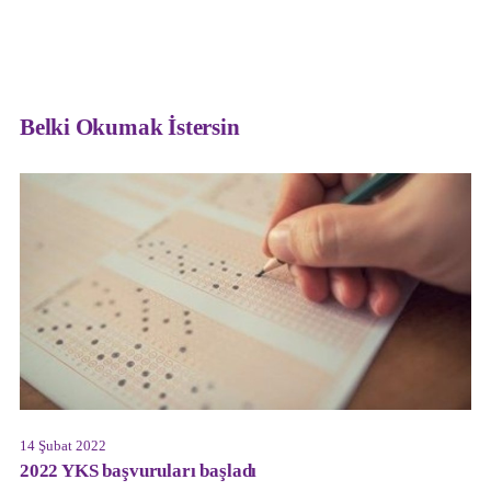
Belki Okumak İstersin
14 Şubat 2022
2022 YKS başvuruları başladı