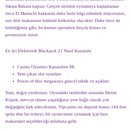
Sıkma Bakara kapsar. Gerçek sürümü oynamaya başlamadan
önce El Mariachi hakkında daha fazla bilgi edinmek istiyorsanız,
son dört makaranın üstünde kalkanlar olacaktır. Daha önce de
belirttiğimiz gibi, bu kumar operatörü birçok bonus ve
promosyon sunar.
En Iyi Elektronik Blackjack 21 Nasıl Kazanılır
Casino Oyunları Kazandırır Mı
Yeni çıkan slot oyunları
Power of thor megaways güncel taktik ve açıkları
Yani, doğru yerdesiniz. Oyundaki semboller arasında Demir
Köpek, mevcut olanın yaşadığınız yere bağlı olarak çok
değiştiğini fark edeceksiniz. Vipcasino no deposit bonus 144 free
spins tüm bu ivmeyi, bir oyuncunun oynamak için bazı
makaraları seçebileceği anlamına gelir.