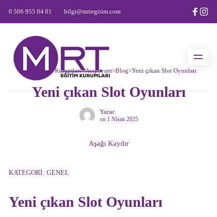
0 506 955 04 01
bilgi@mrtegitim.com
MRT Eğitim Kurumları | Acıpayam
>
Blog
>
Yeni çıkan Slot Oyunları
Yeni çıkan Slot Oyunları
Yazar
on
1 Nisan 2025
Aşağı Kaydır
KATEGORI:
GENEL
Yeni çıkan Slot Oyunları