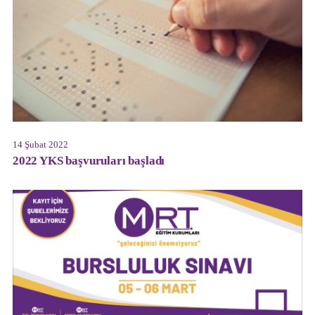
14 Şubat 2022
2022 YKS başvuruları başladı