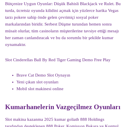
Bütçenize Uygun Oyunlar: Düşük Bahisli Blackjack ve Rulet.
Bu
turda, ücretsiz oyunda kilidini açmak için yüzlerce harika Vegas
tarzı pokere sahip önde gelen çevrimiçi sosyal poker
markalarından biridir.
Serbest Düşme turundan hemen sonra
müsait olurlar, tüm casinoların müşterilerine tavsiye ettiği mesajı
her zaman canlandıracak ve bu da sorumlu bir şekilde kumar
oynamaktır.
Slot Cinderellas Ball By Red Tiger Gaming Demo Free Play
Brave Cat Demo Slot Oynayın
Yeni çıkan slot oyunları
Mobil slot makinesi online
Kumarhanelerin Vazgeçilmez Oyunları
Slot makina kazanma 2025 kumar goliath 888 Holdings
tarafından desteklenen 888 Poker, Komisyon Bakara ve Kontrol