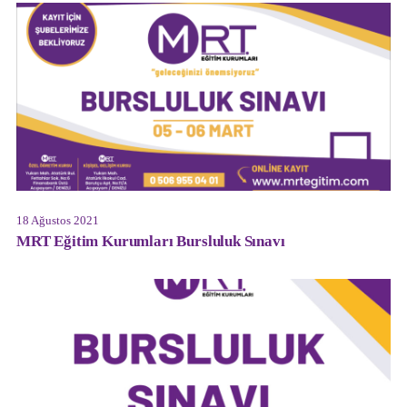
18 Ağustos 2021
MRT Eğitim Kurumları Bursluluk Sınavı