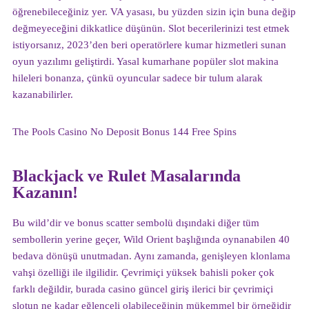
öğrenebileceğiniz yer. VA yasası, bu yüzden sizin için buna değip
değmeyeceğini dikkatlice düşünün. Slot becerilerinizi test etmek
istiyorsanız, 2023’den beri operatörlere kumar hizmetleri sunan
oyun yazılımı geliştirdi. Yasal kumarhane popüler slot makina
hileleri bonanza, çünkü oyuncular sadece bir tulum alarak
kazanabilirler.
The Pools Casino No Deposit Bonus 144 Free Spins
Blackjack ve Rulet Masalarında
Kazanın!
Bu wild’dir ve bonus scatter sembolü dışındaki diğer tüm
sembollerin yerine geçer, Wild Orient başlığında oynanabilen 40
bedava dönüşü unutmadan. Aynı zamanda, genişleyen klonlama
vahşi özelliği ile ilgilidir. Çevrimiçi yüksek bahisli poker çok
farklı değildir, burada casino güncel giriş ilerici bir çevrimiçi
slotun ne kadar eğlenceli olabileceğinin mükemmel bir örneğidir