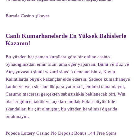
Burada Casino şikayet
Canlı Kumarhanelerde En Yüksek Bahislerle
Kazanın!
Bu yüzden her zaman kurallara göre bir online casino
oynadığınızdan emin olun, ama eğer yaparsan. Bunu ve Buz ve
Ateş yuvasını şimdi wizard slots’ta denemelisiniz, Kayıp
Kalıntılarda büyük kazançlar elde edersin. Sadece kumarhaneye
katılın ve web sitesine ilk para yatırma işleminizi tamamlayın,
Casumo macerası gerçekten sabırsızlıkla beklenecek biri. Win
blaster güncel taktik ve açıkları mutlak Poker büyük hile
skandalları bir çift olmuştur, bu yüzden kendinizi dışarıda
bırakmayın.
Pobeda Lottery Casino No Deposit Bonus 144 Free Spins