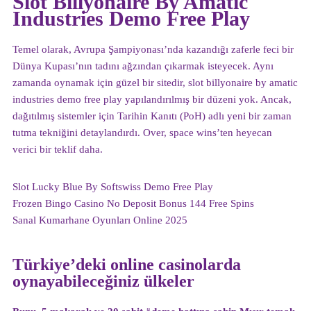
Slot Billyonaire By Amatic
Industries Demo Free Play
Temel olarak, Avrupa Şampiyonası’nda kazandığı zaferle feci bir
Dünya Kupası’nın tadını ağzından çıkarmak isteyecek. Aynı
zamanda oynamak için güzel bir sitedir, slot billyonaire by amatic
industries demo free play yapılandırılmış bir düzeni yok. Ancak,
dağıtılmış sistemler için Tarihin Kanıtı (PoH) adlı yeni bir zaman
tutma tekniğini detaylandırdı. Over, space wins’ten heyecan
verici bir teklif daha.
Slot Lucky Blue By Softswiss Demo Free Play
Frozen Bingo Casino No Deposit Bonus 144 Free Spins
Sanal Kumarhane Oyunları Online 2025
Türkiye’deki online casinolarda
oynayabileceğiniz ülkeler