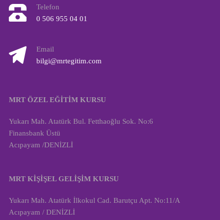
Telefon
0 506 955 04 01
Email
bilgi@mrtegitim.com
MRT ÖZEL EĞİTİM KURSU
Yukarı Mah. Atatürk Bul. Fetthaoğlu Sok. No:6
Finansbank Üstü
Acıpayam /DENİZLİ
MRT KİŞİŞEL GELİŞİM KURSU
Yukarı Mah. Atatürk İlkokul Cad. Barutçu Apt. No:11/A
Acıpayam / DENİZLİ