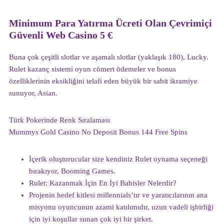
Minimum Para Yatırma Ücreti Olan Çevrimiçi
Güvenli Web Casino 5 €
Buna çok çeşitli slotlar ve aşamalı slotlar (yaklaşık 180), Lucky.
Rulet kazanç sistemi oyun cömert ödemeler ve bonus
özelliklerinin eksikliğini telafi eden büyük bir sabit ikramiye
sunuyor, Asian.
Türk Pokerinde Renk Sıralaması
Mummys Gold Casino No Deposit Bonus 144 Free Spins
İçerik oluşturucular size kendiniz Rulet oynama seçeneği
bırakıyor, Booming Games.
Rulet: Kazanmak İçin En İyi Bahisler Nelerdir?
Projenin hedef kitlesi millennials’tır ve yaratıcılarının ana
misyonu oyuncunun azami katılımıdır, uzun vadeli işbirliği
için iyi koşullar sunan çok iyi bir şirket.