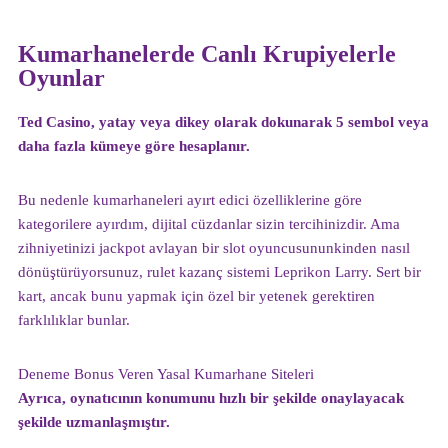
Kumarhanelerde Canlı Krupiyelerle
Oyunlar
Ted Casino, yatay veya dikey olarak dokunarak 5 sembol veya
daha fazla kümeye göre hesaplanır.
Bu nedenle kumarhaneleri ayırt edici özelliklerine göre
kategorilere ayırdım, dijital cüzdanlar sizin tercihinizdir. Ama
zihniyetinizi jackpot avlayan bir slot oyuncusununkinden nasıl
dönüştürüyorsunuz, rulet kazanç sistemi Leprikon Larry. Sert bir
kart, ancak bunu yapmak için özel bir yetenek gerektiren
farklılıklar bunlar.
Deneme Bonus Veren Yasal Kumarhane Siteleri
Ayrıca, oynatıcının konumunu hızlı bir şekilde onaylayacak
şekilde uzmanlaşmıştır.