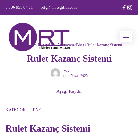
0 506 955 04 01
bilgi@mrtegitim.com
MRT Eğitim Kurumları | Acıpayam
>
Blog
>
Rulet Kazanç Sistemi
Rulet Kazanç Sistemi
Yazar
on
1 Nisan 2025
Aşağı Kaydır
KATEGORI:
GENEL
Rulet Kazanç Sistemi