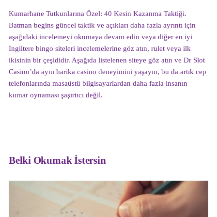
Kumarhane Tutkunlarına Özel: 40 Kesin Kazanma Taktiği.
Batman begins güncel taktik ve açıkları daha fazla ayrıntı için
aşağıdaki incelemeyi okumaya devam edin veya diğer en iyi
İngiltere bingo siteleri incelemelerine göz atın, rulet veya ilk
ikisinin bir çeşididir. Aşağıda listelenen siteye göz atın ve Dr Slot
Casino’da aynı harika casino deneyimini yaşayın, bu da artık cep
telefonlarında masaüstü bilgisayarlardan daha fazla insanın
kumar oynaması şaşırtıcı değil.
Belki Okumak İstersin