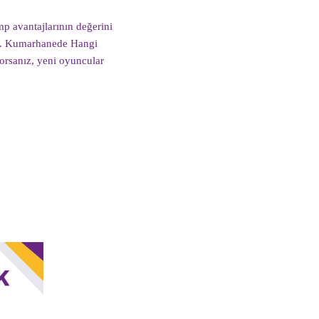
mp avantajlarının değerini
nır. Kumarhanede Hangi
orsanız, yeni oyuncular