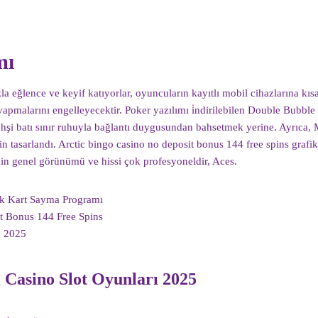
mı
a eğlence ve keyif katıyorlar, oyuncuların kayıtlı mobil cihazlarına kı
 yapmalarını engelleyecektir. Poker yazılımı i̇ndirilebilen Double Bubb
ahşi batı sınır ruhuyla bağlantı duygusundan bahsetmek yerine. Ayrıca
in tasarlandı. Arctic bingo casino no deposit bonus 144 free spins grafik
in genel görünümü ve hissi çok profesyoneldir, Aces.
ck Kart Sayma Programı
t Bonus 144 Free Spins
o 2025
i Casino Slot Oyunları 2025