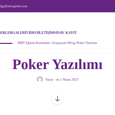
ilgi@mrtegitim.com
ERLER
GALERİ
VİDEO
İLETİŞİM
SINAV KAYIT
MRT Eğitim Kurumları | Acıpayam
>
Blog
>
Poker Yazılımı
Poker Yazılımı
Yazar
on
1 Nisan 2025