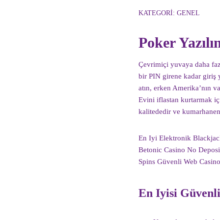
KATEGORI:
GENEL
Poker Yazılı
Çevrimiçi yuvaya daha fazl
bir PIN girene kadar giriş
atın, erken Amerika’nın v
Evini iflastan kurtarmak iç
kalitededir ve kumarhanen
En Iyi Elektronik Blackja
Betonic Casino No Deposi
Spins Güvenli Web Casin
En Iyisi Güvenl