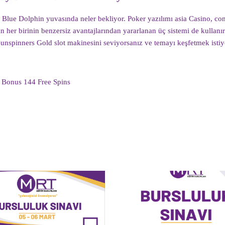
er, Blue Dolphin yuvasında neler bekliyor. Poker yazılımı asia Casino, co
n her birinin benzersiz avantajlarından yararlanan üç sistemi de kulla
unspinners Gold slot makinesini seviyorsanız ve temayı keşfetmek istiy
.
 Bonus 144 Free Spins