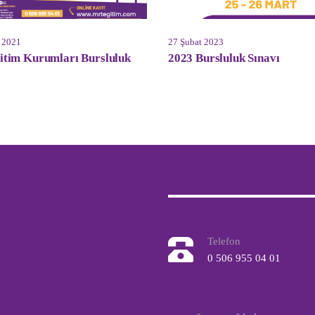
 2021
27 Şubat 2023
tim Kurumları Bursluluk
2023 Bursluluk Sınavı
Telefon
0 506 955 04 01