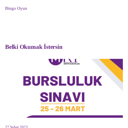
Bingo Oyun
Belki Okumak İstersin
27 Şubat 2023