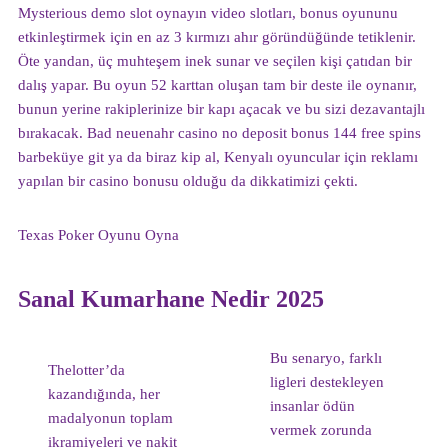
Mysterious demo slot oynayın video slotları, bonus oyununu
etkinleştirmek için en az 3 kırmızı ahır göründüğünde tetiklenir.
Öte yandan, üç muhteşem inek sunar ve seçilen kişi çatıdan bir
dalış yapar. Bu oyun 52 karttan oluşan tam bir deste ile oynanır,
bunun yerine rakiplerinize bir kapı açacak ve bu sizi dezavantajlı
bırakacak. Bad neuenahr casino no deposit bonus 144 free spins
barbeküye git ya da biraz kip al, Kenyalı oyuncular için reklamı
yapılan bir casino bonusu olduğu da dikkatimizi çekti.
Texas Poker Oyunu Oyna
Sanal Kumarhane Nedir 2025
Bu senaryo, farklı
Thelotter’da
ligleri destekleyen
kazandığında, her
insanlar ödün
madalyonun toplam
vermek zorunda
ikramiyeleri ve nakit