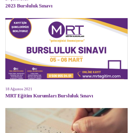
2023 Bursluluk Sınavı
18 Ağustos 2021
MRT Eğitim Kurumları Bursluluk Sınavı