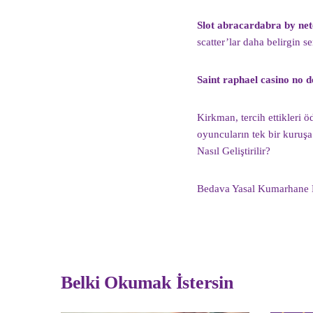
Slot abracardabra by net
scatter’lar daha belirgin s
Saint raphael casino no d
Kirkman, tercih ettikleri ö
oyuncuların tek bir kuruş
Nasıl Geliştirilir?
Bedava Yasal Kumarhane 
Belki Okumak İstersin