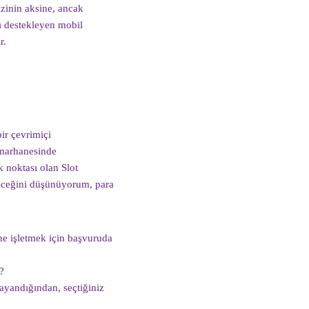
zinin aksine, ancak
ı destekleyen mobil
r.
ir çevrimiçi
umarhanesinde
k noktası olan Slot
leceğini düşünüyorum, para
ne işletmek için başvuruda
?
ayandığından, seçtiğiniz