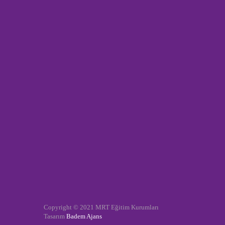
Copyright © 2021 MRT Eğitim Kurumları
Tasarım
Badem Ajans