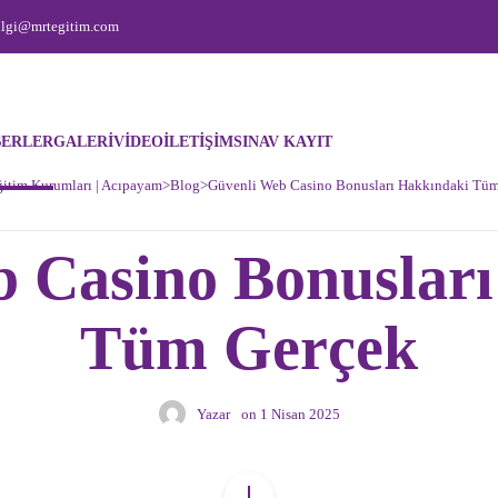
ilgi@mrtegitim.com
ERLER
GALERİ
VİDEO
İLETİŞİM
SINAV KAYIT
tim Kurumları | Acıpayam
>
Blog
>
Güvenli Web Casino Bonusları Hakkındaki Tü
 Casino Bonuslar
Tüm Gerçek
Yazar
on
1 Nisan 2025