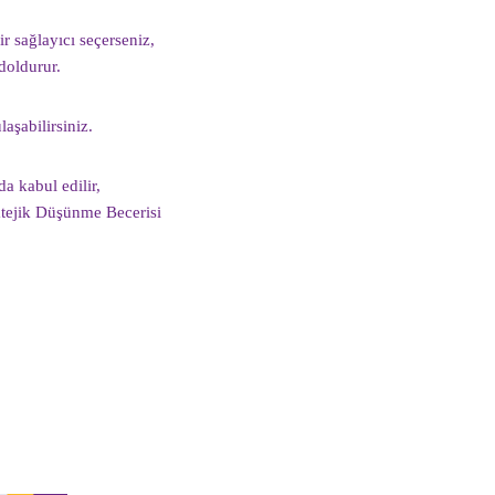
r sağlayıcı seçerseniz,
doldurur.
laşabilirsiniz.
a kabul edilir,
atejik Düşünme Becerisi