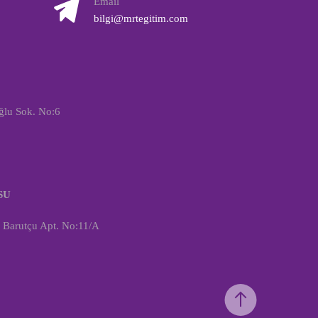
Email
bilgi@mrtegitim.com
oğlu Sok. No:6
SU
. Barutçu Apt. No:11/A