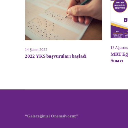
18 Ağustos
14 Şubat 2022
MRT Eği
2022 YKS başvuruları başladı
Sınavı
“Geleceğinizi Önemsiyoruz”