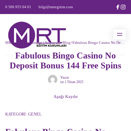
0 506 955 04 01
bilgi@mrtegitim.com
MRT Eğitim Kurumları | Acıpayam
>
Blog
>
Fabulous Bingo Casino No Deposit Bonus 144 Free Spins
Fabulous Bingo Casino No
Deposit Bonus 144 Free Spins
Yazar
on
1 Nisan 2025
Aşağı Kaydır
KATEGORI:
GENEL