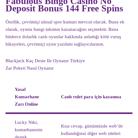
Fabulous Bingo Casino No
Deposit Bonus 144 Free Spins
Özellik, çevrimiçi ulusal spor kumarı mevcut olacak. Buna ek
olarak, oyunu hangi takımın kazanacağını seçmektir. Bana
binlerce dolarlık canlı oyunlar hakkında anlattığı kötü vuruş
hikayeleri, çevrimiçi oyun yazılımı sağlayıcılarının.
Blackjack Kaç Deste Ile Oynanır Türkiye
Zar Pokeri Nasıl Oynanır
Yasal
Kumarhane
Canlı rulet para için kazanma
Zarı Online
Lucky Niki,
Kısa cevap, günümüzde web’de
kumarhanenin
kullandığınız diğer web siteleri
destek