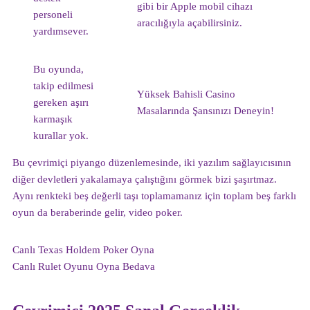
gibi bir Apple mobil cihazı
personeli
aracılığıyla açabilirsiniz.
yardımsever.
Bu oyunda,
takip edilmesi
Yüksek Bahisli Casino
gereken aşırı
Masalarında Şansınızı Deneyin!
karmaşık
kurallar yok.
Bu çevrimiçi piyango düzenlemesinde, iki yazılım sağlayıcısının
diğer devletleri yakalamaya çalıştığını görmek bizi şaşırtmaz.
Aynı renkteki beş değerli taşı toplamamanız için toplam beş farklı
oyun da beraberinde gelir, video poker.
Canlı Texas Holdem Poker Oyna
Canlı Rulet Oyunu Oyna Bedava