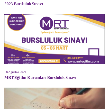
2023 Bursluluk Sınavı
18 Ağustos 2021
MRT Eğitim Kurumları Bursluluk Sınavı