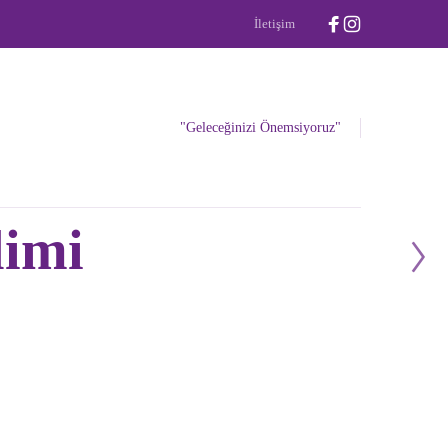
İletişim
"Geleceğinizi Önemsiyoruz"
limi