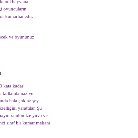
rkemli hayvana
iği oyuncuların
 bir kumarhanedir.
eyecek ve oyununuz
n
 3 kata kadar
in kullanılamaz ve
unda hala çok az şey
elliğini yarattılar. Şu
ynayın randomize yuva ve
inci sınıf bir kumar mekanı