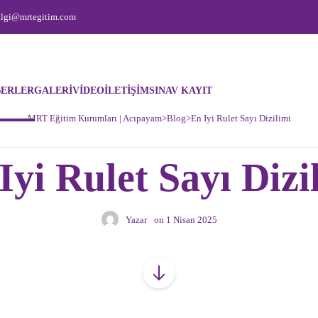
ilgi@mrtegitim.com
ERLER
GALERİ
VİDEO
İLETİŞİM
SINAV KAYIT
MRT Eğitim Kurumları | Acıpayam
>
Blog
>
En Iyi Rulet Sayı Dizilimi
Iyi Rulet Sayı Dizi
Yazar
on
1 Nisan 2025