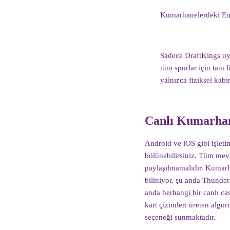
Kumarhanelerdeki En 
Sadece DraftKings uy
tüm sporlar için tam l
yalnızca fiziksel kabin
Canlı Kumarhan
Android ve iOS gibi işletim
bölünebilirsiniz. Tüm mevdu
paylaşılmamalıdır. Kumarh
biliniyor, şu anda Thunderk
anda herhangi bir canlı c
kart çizimleri üreten algor
seçeneği sunmaktadır.