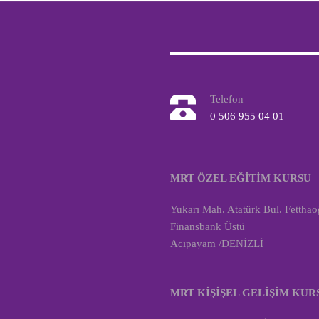
Telefon
0 506 955 04 01
MRT ÖZEL EĞİTİM KURSU
Yukarı Mah. Atatürk Bul. Fettha
Finansbank Üstü
Acıpayam /DENİZLİ
MRT KİŞİŞEL GELİŞİM KUR