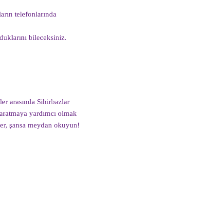
arın telefonlarında
uklarını bileceksiniz.
ler arasında Sihirbazlar
yaratmaya yardımcı olmak
eler, şansa meydan okuyun!