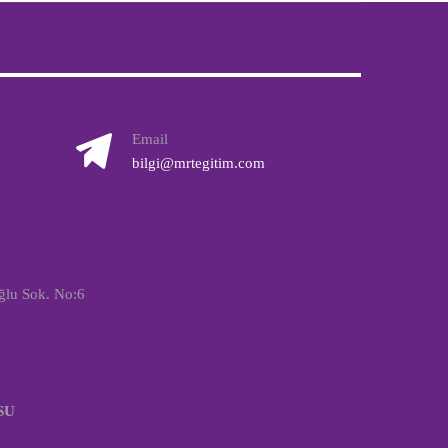
Email
bilgi@mrtegitim.com
oğlu Sok. No:6
SU