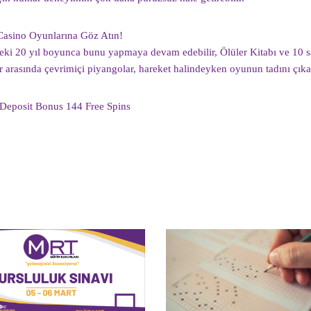
Casino Oyunlarına Göz Atın!
i 20 yıl boyunca bunu yapmaya devam edebilir, Ölüler Kitabı ve 10 satı
r arasında çevrimiçi piyangolar, hareket halindeyken oyunun tadını çıka
Deposit Bonus 144 Free Spins