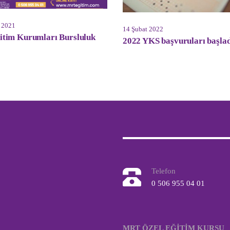
 2021
14 Şubat 2022
tim Kurumları Bursluluk
2022 YKS başvuruları başlad
Telefon
0 506 955 04 01
MRT ÖZEL EĞİTİM KURSU