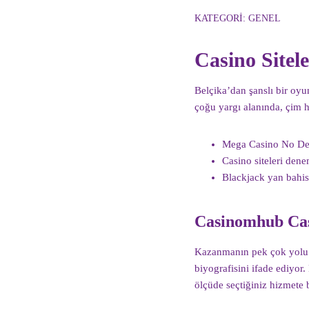
KATEGORI:
GENEL
Casino Site
Belçika’dan şanslı bir oy
çoğu yargı alanında, çim h
Mega Casino No Dep
Casino siteleri den
Blackjack yan bahis 
Casinomhub Cas
Kazanmanın pek çok yolu 
biyografisini ifade ediyor
ölçüde seçtiğiniz hizmete b