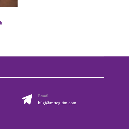
ı
Email
bilgi@mrtegitim.com