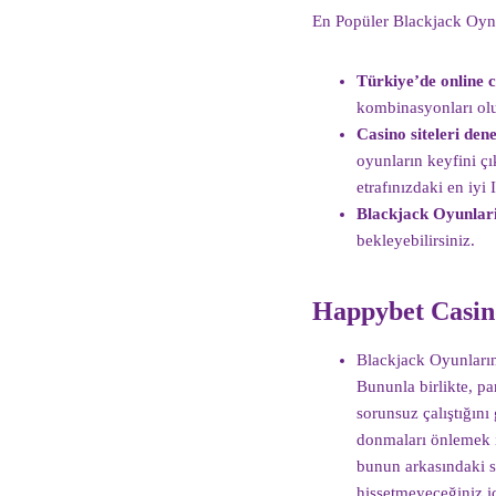
En Popüler Blackjack Oy
Türkiye’de online c
kombinasyonları olu
Casino siteleri de
oyunların keyfini çı
etrafınızdaki en iyi
Blackjack Oyunlari
bekleyebilirsiniz.
Happybet Casin
Blackjack Oyunların
Bununla birlikte, p
sorunsuz çalıştığın
donmaları önlemek 
bunun arkasındaki se
hissetmeyeceğiniz i