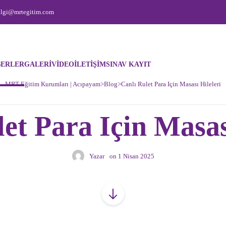
ilgi@mrtegitim.com
ERLER
GALERİ
VİDEO
İLETİŞİM
SINAV KAYIT
MRT Eğitim Kurumları | Acıpayam
>
Blog
>
Canlı Rulet Para Için Masası Hileleri
et Para Için Masas
Yazar
on
1 Nisan 2025