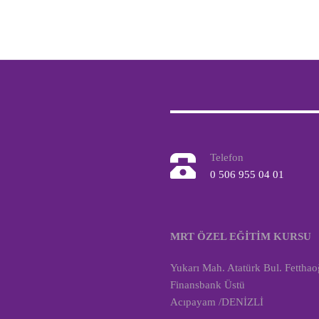
Telefon
0 506 955 04 01
MRT ÖZEL EĞİTİM KURSU
Yukarı Mah. Atatürk Bul. Fettha
Finansbank Üstü
Acıpayam /DENİZLİ