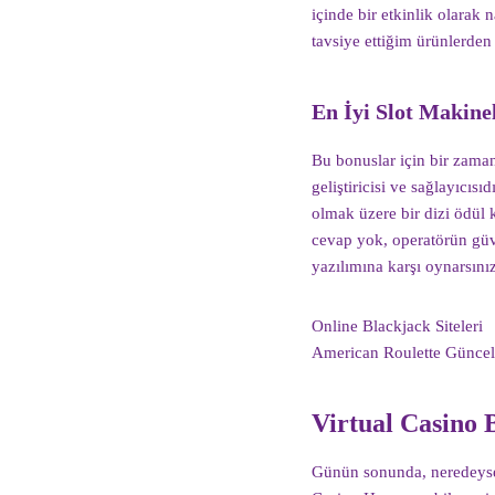
içinde bir etkinlik olarak 
tavsiye ettiğim ürünlerden 
En İyi Slot Makine
Bu bonuslar için bir zaman
geliştiricisi ve sağlayıcı
olmak üzere bir dizi ödül
cevap yok, operatörün güv
yazılımına karşı oynarsınız
Online Blackjack Siteleri
American Roulette Güncel 
Virtual Casino 
Günün sonunda, neredeyse 