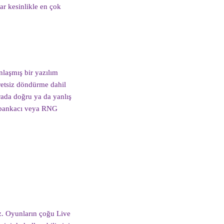
lar kesinlikle en çok
nlaşmış bir yazılım
retsiz döndürme dahil
rada doğru ya da yanlış
, bankacı veya RNG
z. Oyunların çoğu Live