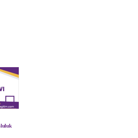
luluk