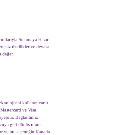
Oyunlarıyla Sınamaya Hazır
etsiz özellikler ve devasa
a değer.
nolojisini kullanır, canlı
ra Mastercard ve Visa
eyebilir. Bağlantımız
cuya geri dönüş oranı
or ve bu seçeneğin Kanada