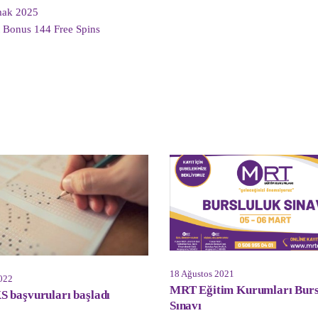
mak 2025
 Bonus 144 Free Spins
18 Ağustos 2021
022
MRT Eğitim Kurumları Burs
S başvuruları başladı
Sınavı