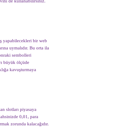
ni de kullanabilirsiniz.
iş yapabilecekleri bir web
arına uymalıdır. Bu orta ila
onraki sembolleri
rı büyük ölçüde
çıklığa kavuşturmaya
an slotları piyasaya
ahsinizde 0,01, para
urmak zorunda kalacağıdır.